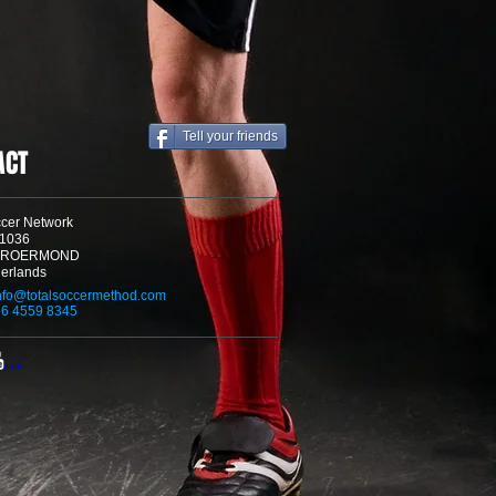
Tell your friends
ACT
ccer Network
 1036
A ROERMOND
erlands
nfo@totalsoccermethod.com
6 4559 8345