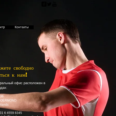
нтр
CONTACT
Контакты
жете свободно
иться к нам!
ральный офис расположен в
дах:
036
 ROERMOND
rlands
31 6 4559 8345