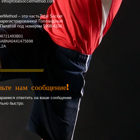
:
info@totalsoccermethod.com
erMethod – это частьTotal Soccer
 зарегистрированной Голландской
 Палатой под номером 5998 4104.
98721493B01
5ABNA0441475698
L2A
///////////////////////////////////////////////
вьте нам сообщение!
араемся ответить на ваше сообщение
льно быстро.