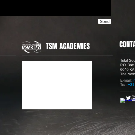
Send
CONT
TSM ACADEMIES
Total So
P.O. Box
6040 K
The Neth
E-mail:
i
Тел
:
+31 