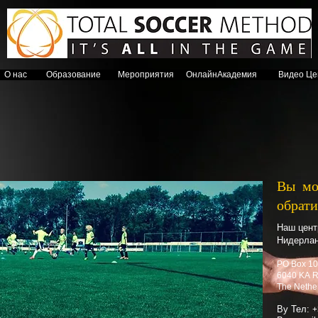
О нас
ABOUT
Образование
EDUCATION
Мероприятия
ONLINE ACADEMY
ОнлайнАкадемия
VIDEO CENTRE
Видео Це
Вы мо
обрат
Наш цент
Нидерлан
PO Box 1
6040 KA
The Nethe
By Тел:
+