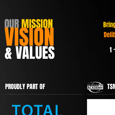
OUR
MISSION
Brin
VISION
Deli
& VALUES
1 
PROUDLY PART OF
TS